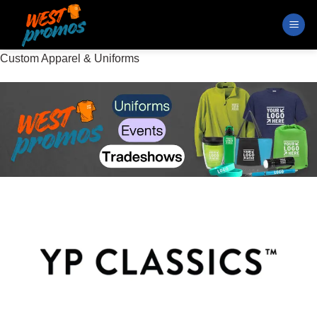
Skip
to
content
Custom Apparel & Uniforms