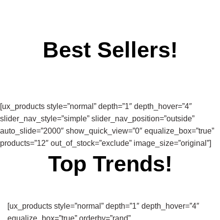
Best Sellers!
[ux_products style=”normal” depth=”1″ depth_hover=”4″
slider_nav_style=”simple” slider_nav_position=”outside”
auto_slide=”2000″ show_quick_view=”0″ equalize_box=”true”
products=”12″ out_of_stock=”exclude” image_size=”original”]
Top Trends!
[ux_products style=”normal” depth=”1″ depth_hover=”4″
equalize_box=”true” orderby=”rand”