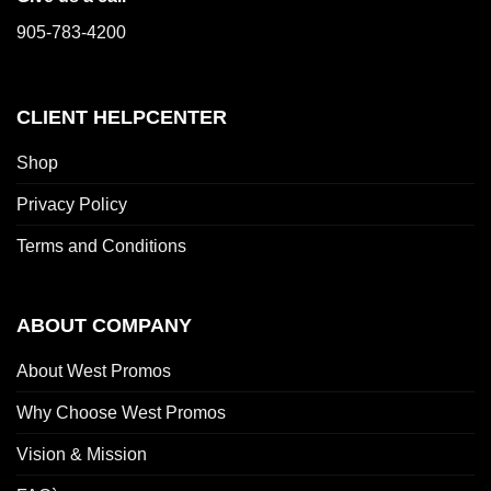
905-783-4200
CLIENT HELPCENTER
Shop
Privacy Policy
Terms and Conditions
ABOUT COMPANY
About West Promos
Why Choose West Promos
Vision & Mission