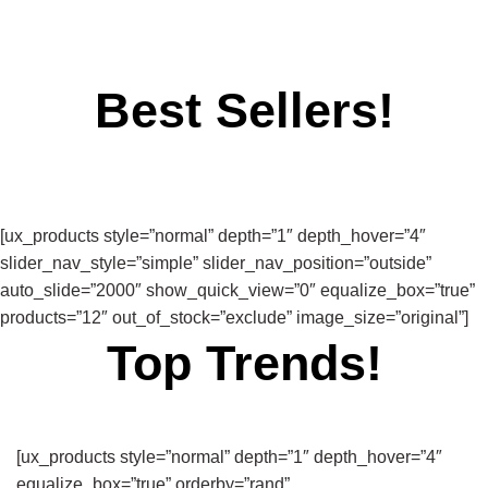
Best Sellers!
[ux_products style=”normal” depth=”1″ depth_hover=”4″
slider_nav_style=”simple” slider_nav_position=”outside”
auto_slide=”2000″ show_quick_view=”0″ equalize_box=”true”
products=”12″ out_of_stock=”exclude” image_size=”original”]
Top Trends!
[ux_products style=”normal” depth=”1″ depth_hover=”4″
equalize_box=”true” orderby=”rand”