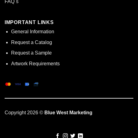
FAQ`s
IMPORTANT LINKS
General Information
Request a Catalog
Request a Sample
Artwork Requirements
Copyright 2026 ©
Blue West Marketing