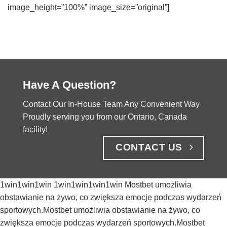
image_height=”100%” image_size=”original”]
Have A Question?
Contact Our In-House Team Any Convenient Way
Proudly serving you from our Ontario, Canada
facility!
CONTACT US
1win1win1win
1win
1win1win
1win
Mostbet umożliwia
obstawianie na żywo, co zwiększa emocje podczas wydarzeń
sportowych.
Mostbet umożliwia obstawianie na żywo, co
zwiększa emocje podczas wydarzeń sportowych.
Mostbet