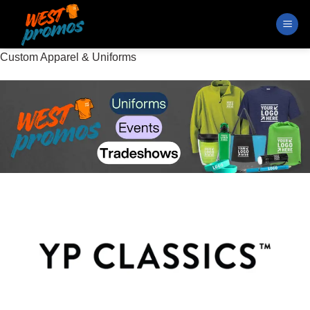
Skip
to
content
Custom Apparel & Uniforms